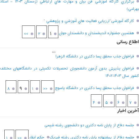
برگزاري کارگاه آموزشي فن بيان و مهارت هاي ارتباطي (زمستان ۱۴۰۳ – استاد
بهرامي)
کارگاه آموزشی”ارزيابي فعاليت هاي آموزشي و پژوهشي “
هفتمين جشنواره انديشمندان و دانشمندان جوان
۱
>>
۲
اطلاع رسانی
...
فراخوان جذب محقق پسا دکتری در دانشگاه الزهرا
فراخوان پذیرش بدون آزمون دانشجویان تحصیلات تکمیلی در دانشگاههای مختلف
کشور سال ۱۴۰۳-۱۴۰۲
فراخوان جذب محقق پسا دکتری در دانشگاه یاسوج
۹
۸
۱
<<
۴
۵
۶
۷
آخرین اخبار
جلسه دفاع از پایان نامه دکتری دو دانشجوی رشته شیمی
جلسه دفاع از پیشنهاده پایان نامه دکتری رشته فیزیک
حکم ابقاء
۱
<<