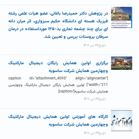
در پژوهش دکتر حمیدرضا باغانی، عضو هیات علمی رشته
فیزیک هسته ای دانشگاه حکیم سبزواری، اثر میان دانه
ای برای چند چشمه تجاری ید-۱۲۵ مورداستفاده در درمان
سرطان پروستات بررسی و تعیین شد.
تاریخ۲۶ تیر ۱۴۰۱
برگزاری اولین همایش رایگان دیجیتال مارکتینگ
وچهارمین همایش شرکت ساسویه
[caption id="attachment_4093" align="aligncenter"
width="211"] اولین همایش رایگان دیجیتال مارکتینگ وچهارمین
همایش شرکت ساسویه[/caption]
تاریخ۲۲ تیر ۱۴۰۱
کارگاه های آموزشی اولین همایش دیجیتال مارکتینگ
وچهارمین همایش شرکت ساسویه
تاریخ۲۲ تیر ۱۴۰۱