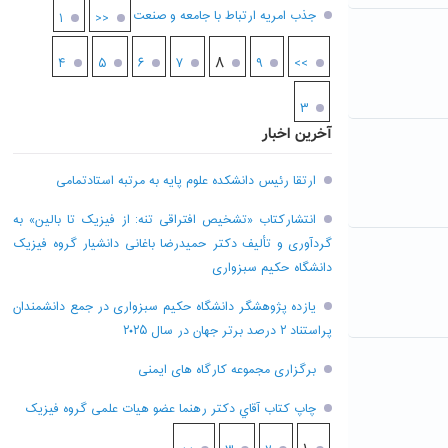
جذب امریه ارتباط با جامعه و صنعت
۱
<<
۸
۴
۵
۶
۷
۹
>>
۳
آخرین اخبار
ارتقا رئیس دانشکده علوم پایه به مرتبه استادتمامی
انتشارکتاب «تشخیص افتراقی تنه: از فیزیک تا بالین» به
گردآوری و تألیف دکتر حمیدرضا باغانی دانشیار گروه فیزیک
دانشگاه حکیم سبزواری
یازده پژوهشگر دانشگاه حکیم سبزواری در جمع دانشمندان
پراستناد ۲ درصد برتر جهان در سال ۲۰۲۵
برگزاری مجموعه کارگاه های ایمنی
چاپ کتاب آقاي دکتر رهنما عضو هیات علمی گروه فیزیک