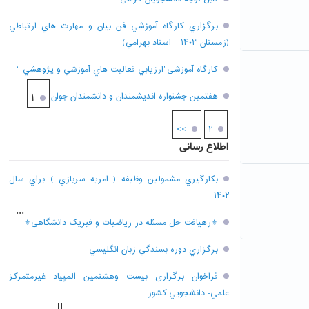
برگزاري کارگاه آموزشي فن بيان و مهارت هاي ارتباطي
(زمستان ۱۴۰۳ – استاد بهرامي)
کارگاه آموزشی”ارزيابي فعاليت هاي آموزشي و پژوهشي “
هفتمين جشنواره انديشمندان و دانشمندان جوان
۱
>>
۲
اطلاع رسانی
بکارگيري مشمولين وظيفه ( امريه سربازي ) براي سال
۱۴۰۲
...
⚜رهیافت حل مسئله در ریاضیات و فیزیک دانشگاهی⚜
برگزاري دوره بسندگي زبان انگليسي
فراخوان برگزاری بيست وهشتمين المپياد غيرمتمركز
علمي- دانشجويي كشور