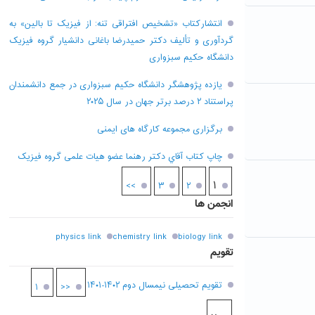
انتشارکتاب «تشخیص افتراقی تنه: از فیزیک تا بالین» به
گردآوری و تألیف دکتر حمیدرضا باغانی دانشیار گروه فیزیک
دانشگاه حکیم سبزواری
یازده پژوهشگر دانشگاه حکیم سبزواری در جمع دانشمندان
پراستناد ۲ درصد برتر جهان در سال ۲۰۲۵
برگزاری مجموعه کارگاه های ایمنی
چاپ کتاب آقاي دکتر رهنما عضو هیات علمی گروه فیزیک
۱
>>
۳
۲
انجمن ها
physics link
chemistry link
biology link
تقویم
تقویم تحصیلی نیمسال دوم ۱۴۰۲-۱۴۰۱
۱
<<