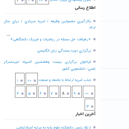
۲
۱
<<
اطلاع رسانی
بکارگيري مشمولين وظيفه ( امريه سربازي ) براي سال
۱۴۰۲
...
⚜رهیافت حل مسئله در ریاضیات و فیزیک دانشگاهی⚜
برگزاري دوره بسندگي زبان انگليسي
فراخوان برگزاری بيست وهشتمين المپياد غيرمتمركز
علمي- دانشجويي كشور
جذب امریه ارتباط با جامعه و صنعت
۱
<<
۸
۴
۵
۶
۷
۹
>>
۳
آخرین اخبار
ارتقا رئیس دانشکده علوم پایه به مرتبه استادتمامی