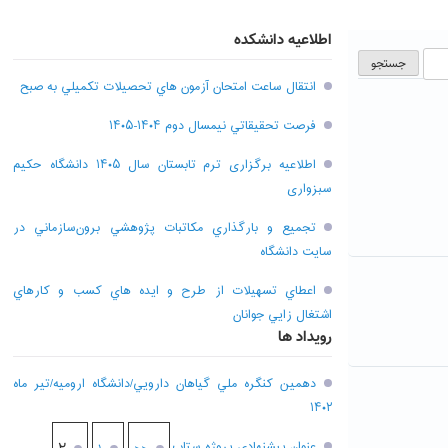
اطلاعیه دانشکده
انتقال ساعت امتحان آزمون هاي تحصيلات تکميلي به صبح
فرصت تحقيقاتي نیمسال دوم ۱۴۰۴-۱۴۰۵
اطلاعیه برگزاری ترم تابستان سال ۱۴۰۵ دانشگاه حکیم
سبزواری
تجميع و بارگذاري مکاتبات پژوهشي برون‌سازماني در
سايت دانشگاه
اعطاي تسهيلات از طرح و ايده هاي کسب و کارهاي
اشتغال زايي جوانان
رویداد ها
دهمين کنگره ملي گياهان دارويي/دانشگاه اروميه/تير ماه
۱۴۰۲
عنوان پيشنهادي پروژه ستاپ