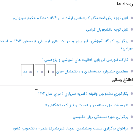
رویداد ها
قابل توجه پذیرفته‌شدگان کارشناسی ارشد سال ۱۴۰۴ دانشگاه حکیم سبزواری
قابل توجه دانشجویان گرامی
برگزاري کارگاه آموزشي فن بيان و مهارت هاي ارتباطي (زمستان ۱۴۰۳ – استاد
بهرامي)
کارگاه آموزشی”ارزيابي فعاليت هاي آموزشي و پژوهشي “
هفتمين جشنواره انديشمندان و دانشمندان جوان
۱
>>
۲
اطلاع رسانی
...
بکارگيري مشمولين وظيفه ( امريه سربازي ) براي سال ۱۴۰۲
⚜رهیافت حل مسئله در ریاضیات و فیزیک دانشگاهی⚜
برگزاري دوره بسندگي زبان انگليسي
فراخوان برگزاری بيست وهشتمين المپياد غيرمتمركز علمي- دانشجويي كشور