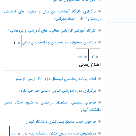
برگزاري کارگاه آموزشي فن بيان و مهارت هاي ارتباطي
(زمستان ۱۴۰۳ – استاد بهرامي)
کارگاه آموزشی”ارزيابي فعاليت هاي آموزشي و پژوهشي “
هفتمين جشنواره انديشمندان و دانشمندان جوان
۱
>>
۲
اطلاع رسانی
اعلام برنامه زمانبندي نيمسال دوم ۱۴۰۲ آزمون توليمو
برگزاری دوره آموزشی آنلاین «مبانی طراحی دارو»
فرخوان پذيرش استعداد درخشان به شيوه استاد محور
دانشگاه گيلان
فراخوان جذب محقق پسادکتري دانشگاه گيلان
درخصوص ثبت نام بدون کنکور دانشگاه پیام نور
<<