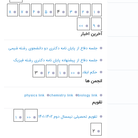
۴
۸
۷
۶
۵
۳
۲
۱
>>
۹
آخرین اخبار
جلسه دفاع از پایان نامه دکتری دو دانشجوی رشته شیمی
جلسه دفاع از پیشنهاده پایان نامه دکتری رشته فیزیک
حکم ابقاء
۳
۲
۱
<<
انجمن ها
physics link
chemistry link
biology link
تقویم
تقویم تحصیلی نیمسال دوم ۱۴۰۲-۱۴۰۱
۱
<<
۲