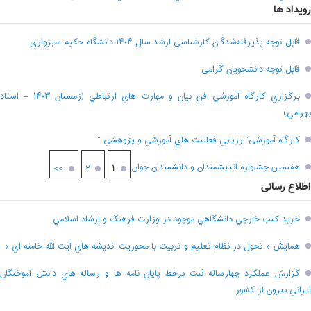
رویداد ها
قابل توجه پذیرفته‌شدگان کارشناسی ارشد سال ۱۴۰۴ دانشگاه حکیم سبزواری
قابل توجه دانشجویان گرامی
برگزاري کارگاه آموزشي فن بيان و مهارت هاي ارتباطي (زمستان ۱۴۰۳ – استاد
بهرامي)
کارگاه آموزشی”ارزيابي فعاليت هاي آموزشي و پژوهشي “
هفتمين جشنواره انديشمندان و دانشمندان جوان
۱
>>
۲
اطلاع رسانی
خريد کتب خارجي دانشگاهي موجود در وزارت فرهنگ و ارشاد اسلامي
همايش « تحول در نظام تعليم و تربيت با محوريت انديشه هاي آيت الله خامنه اي »
گزارش عملکرد چهارساله ثبت برخط پايان نامه ها و رساله هاي دانش آموختگان
ايراني بيرون از کشور