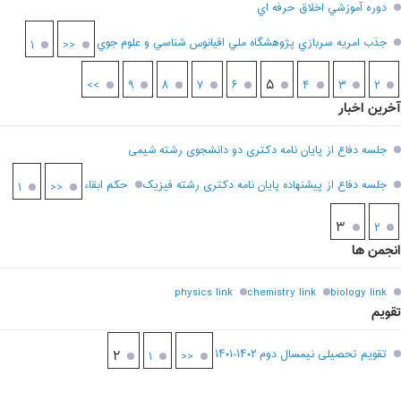
دوره آموزشي اخلاق حرفه اي
جذب امريه سربازي پژوهشگاه ملي اقيانوس شناسي و علوم جوي
۱
<<
۵
>>
۹
۸
۷
۶
۴
۳
۲
آخرین اخبار
جلسه دفاع از پایان نامه دکتری دو دانشجوی رشته شیمی
جلسه دفاع از پیشنهاده پایان نامه دکتری رشته فیزیک
حکم ابقاء
۱
<<
۳
۲
انجمن ها
physics link
chemistry link
biology link
تقویم
تقویم تحصیلی نیمسال دوم ۱۴۰۲-۱۴۰۱
۲
۱
<<