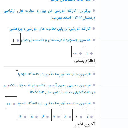
برگزاري کارگاه آموزشي فن بيان و مهارت هاي ارتباطي
(زمستان ۱۴۰۳ – استاد بهرامي)
کارگاه آموزشی”ارزيابي فعاليت هاي آموزشي و پژوهشي “
هفتمين جشنواره انديشمندان و دانشمندان جوان
۱
>>
۲
اطلاع رسانی
...
فراخوان جذب محقق پسا دکتری در دانشگاه الزهرا
فراخوان پذیرش بدون آزمون دانشجویان تحصیلات تکمیلی
در دانشگاههای مختلف کشور سال ۱۴۰۳-۱۴۰۲
فراخوان جذب محقق پسا دکتری در دانشگاه یاسوج
<<
۹
۴
۵
۶
۷
۸
۱
آخرین اخبار