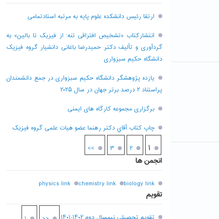
ارتقا رئیس دانشکده علوم پایه به مرتبه استادتمامی
انتشارکتاب «تشخیص افتراقی تنه: از فیزیک تا بالین» به
گردآوری و تألیف دکتر حمیدرضا باغانی دانشیار گروه فیزیک
دانشگاه حکیم سبزواری
یازده پژوهشگر دانشگاه حکیم سبزواری در جمع دانشمندان
پراستناد ۲ درصد برتر جهان در سال ۲۰۲۵
برگزاری مجموعه کارگاه های ایمنی
چاپ کتاب آقاي دکتر رهنما عضو هیات علمی گروه فیزیک
۱
>>
۳
۲
انجمن ها
physics link
chemistry link
biology link
تقویم
تقویم تحصیلی نیمسال دوم ۱۴۰۲-۱۴۰۱