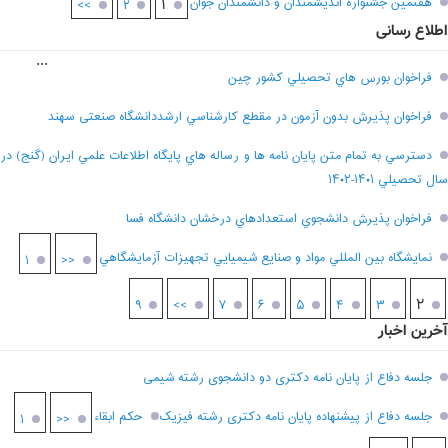
هفتمين جشنواره انديشمندان و دانشمندان جوان
۱
>>
۲
اطلاع رسانی
...
فراخوان بورس هاي تحصيلي کشور چين
فراخوان پذيرش بدون آزمون در مقطع کارشناسي ارشددانشگاه صنعتی سهند
دسترسي به تمام متن پايان نامه ها و رساله هاي پايگاه اطلاعات علمي ايران (گنج) در
سال تحصيلي ۱۴۰۱-۱۴۰۲
فراخوان پذيرش دانشجوي استعدادهاي درخشان دانشگاه فسا
نمايشگاه بين المللي مواد و صنايع شيميايي تجهيزات آزمايشگاهي
۱
<<
۲
۹
>>
۷
۶
۵
۴
۳
آخرین اخبار
جلسه دفاع از پایان نامه دکتری دو دانشجوی رشته شیمی
جلسه دفاع از پیشنهاده پایان نامه دکتری رشته فیزیک
حکم ابقاء
۱
<<