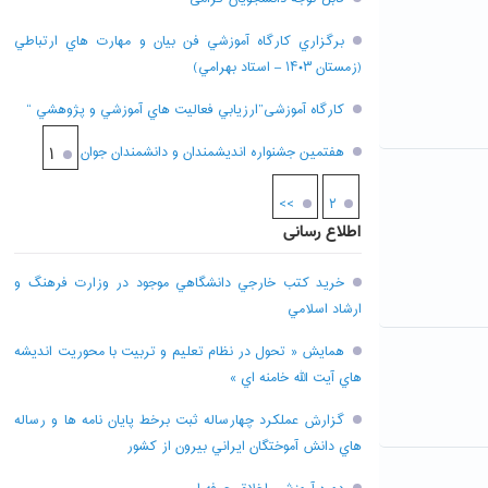
برگزاري کارگاه آموزشي فن بيان و مهارت هاي ارتباطي
(زمستان ۱۴۰۳ – استاد بهرامي)
کارگاه آموزشی”ارزيابي فعاليت هاي آموزشي و پژوهشي “
هفتمين جشنواره انديشمندان و دانشمندان جوان
۱
>>
۲
اطلاع رسانی
خريد کتب خارجي دانشگاهي موجود در وزارت فرهنگ و
ارشاد اسلامي
همايش « تحول در نظام تعليم و تربيت با محوريت انديشه
هاي آيت الله خامنه اي »
گزارش عملکرد چهارساله ثبت برخط پايان نامه ها و رساله
هاي دانش آموختگان ايراني بيرون از کشور