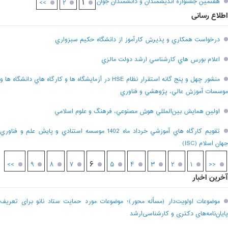
هفتمين جشنواره انديشمندان و دانشمندان جوان
۱
>>
۲
اطلاع رسانی
درخواست همکاري و پذيرش کارآموز از دانشگاه حکيم سبزواري
اعلام بورس هاي کارشناسي ارشد دولت مالزي
منشور چهل و پنج گانه استقرار نظام HSE در آزمايشگاه ها و کارگاه هاي دانشگاه ها و
موسسات آموزش عالي، پژوهشي و فناوري
اولين همايش بين‌المللي هوش مصنوعي، فرهنگ و علوم اسلامي
تقويم کارگاه هاي آموزشي خرداد ماه 1402 موسسه استنادي و پايش علم و فناوري
جهان اسلام (ISC)
۶
>>
۹
۸
۷
۵
۴
۳
۲
۱
<<
آخرین اخبار
موضوعات اولویت‌دار (مسأله محور)؛ موضوعات مورد حمایت ستاد نانو برای تعریف
پایان‌نامه‌های دکتری و کارشناسی‌ارشد