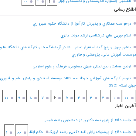
هفتمين جشنواره انديشمندان و دانشمندان جوان
۱
>>
۲
اطلاع رسانی
درخواست همکاري و پذيرش کارآموز از دانشگاه حکيم سبزواري
اعلام بورس هاي کارشناسي ارشد دولت مالزي
منشور چهل و پنج گانه استقرار نظام HSE در آزمايشگاه ها و کارگاه هاي دانشگاه ها و
موسسات آموزش عالي، پژوهشي و فناوري
اولين همايش بين‌المللي هوش مصنوعي، فرهنگ و علوم اسلامي
تقويم کارگاه هاي آموزشي خرداد ماه 1402 موسسه استنادي و پايش علم و فناوري
جهان اسلام (ISC)
۶
>>
۹
۸
۷
۵
۴
۳
۲
۱
<<
آخرین اخبار
جلسه دفاع از پایان نامه دکتری دو دانشجوی رشته شیمی
جلسه دفاع از پیشنهاده پایان نامه دکتری رشته فیزیک
حکم ابقاء
۱
<<