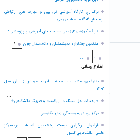
برگزاري کارگاه آموزشي فن بيان و مهارت هاي ارتباطي
(زمستان ۱۴۰۳ – استاد بهرامي)
کارگاه آموزشی”ارزيابي فعاليت هاي آموزشي و پژوهشي “
هفتمين جشنواره انديشمندان و دانشمندان جوان
۱
>>
۲
اطلاع رسانی
بکارگيري مشمولين وظيفه ( امريه سربازي ) براي سال
۱۴۰۲
...
⚜رهیافت حل مسئله در ریاضیات و فیزیک دانشگاهی⚜
برگزاري دوره بسندگي زبان انگليسي
فراخوان برگزاری بيست وهشتمين المپياد غيرمتمركز
علمي- دانشجويي كشور