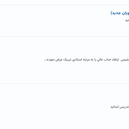
ویان جدید)
ید
می ارتقاء جناب عالی را به مرتبه استادی تبریک عرض نموده...
تدریس اساتید