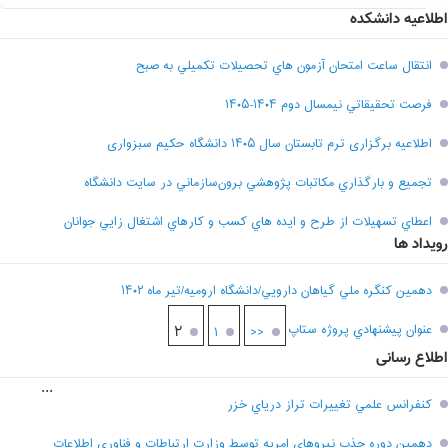
اطلاعیه دانشکده
انتقال ساعت امتحان آزمون هاي تحصيلات تکميلي به صبح
فرصت تحقيقاتي نیمسال دوم ۱۴۰۴-۱۴۰۵
اطلاعیه برگزاری ترم تابستان سال ۱۴۰۵ دانشگاه حکیم سبزواری
تجميع و بارگذاري مکاتبات پژوهشي برون‌سازماني در سايت دانشگاه
اعطاي تسهيلات از طرح و ايده هاي کسب و کارهاي اشتغال زايي جوانان
رویداد ها
دهمين کنگره ملي گياهان دارويي/دانشگاه اروميه/تير ماه ۱۴۰۲
عنوان پيشنهادي پروژه ستاپ
۲
۱
<<
اطلاع رسانی
...
کنفرانس علمي تغييرات تراز درياي خزر
دهمين دوره جذب نيروهاي امريه توسط وزارت ارتباطات و فناوري اطلاعات