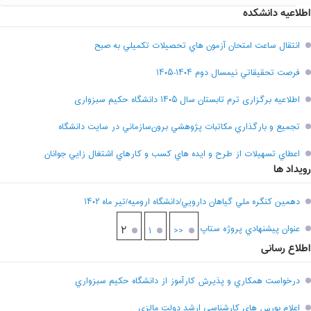
اطلاعیه دانشکده
انتقال ساعت امتحان آزمون هاي تحصيلات تکميلي به صبح
فرصت تحقيقاتي نیمسال دوم ۱۴۰۴-۱۴۰۵
اطلاعیه برگزاری ترم تابستان سال ۱۴۰۵ دانشگاه حکیم سبزواری
تجميع و بارگذاري مکاتبات پژوهشي برون‌سازماني در سايت دانشگاه
اعطاي تسهيلات از طرح و ايده هاي کسب و کارهاي اشتغال زايي جوانان
رویداد ها
دهمين کنگره ملي گياهان دارويي/دانشگاه اروميه/تير ماه ۱۴۰۲
عنوان پيشنهادي پروژه ستاپ
۲
۱
<<
اطلاع رسانی
درخواست همکاري و پذيرش کارآموز از دانشگاه حکيم سبزواري
اعلام بورس هاي کارشناسي ارشد دولت مالزي