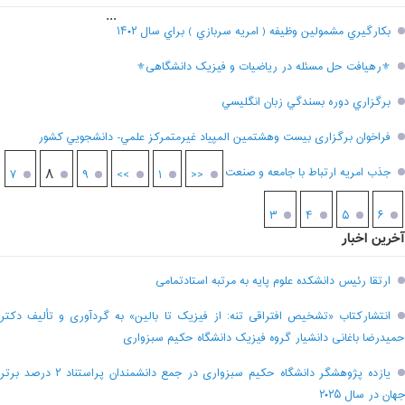
...
بکارگيري مشمولين وظيفه ( امريه سربازي ) براي سال ۱۴۰۲
⚜رهیافت حل مسئله در ریاضیات و فیزیک دانشگاهی⚜
برگزاري دوره بسندگي زبان انگليسي
فراخوان برگزاری بيست وهشتمين المپياد غيرمتمركز علمي- دانشجويي كشور
جذب امریه ارتباط با جامعه و صنعت
۸
۷
۹
>>
۱
<<
۳
۴
۵
۶
آخرین اخبار
ارتقا رئیس دانشکده علوم پایه به مرتبه استادتمامی
انتشارکتاب «تشخیص افتراقی تنه: از فیزیک تا بالین» به گردآوری و تألیف دکتر
حمیدرضا باغانی دانشیار گروه فیزیک دانشگاه حکیم سبزواری
یازده پژوهشگر دانشگاه حکیم سبزواری در جمع دانشمندان پراستناد ۲ درصد برتر
جهان در سال ۲۰۲۵