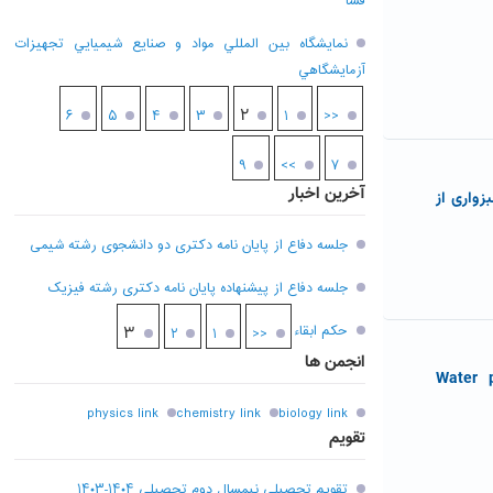
فسا
نمايشگاه بين المللي مواد و صنايع شيميايي تجهيزات
آزمايشگاهي
۲
۶
۵
۴
۳
۱
<<
۹
>>
۷
آخرین اخبار
واری از
جلسه دفاع از پایان نامه دکتری دو دانشجوی رشته شیمی
جلسه دفاع از پیشنهاده پایان نامه دکتری رشته فیزیک
حکم ابقاء
۳
۲
۱
<<
انجمن ها
Water pollution and :
physics link
chemistry link
biology link
تقویم
تقویم تحصیلی نیمسال دوم تحصیلی ۱۴۰۴-۱۴۰۳