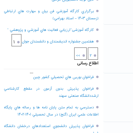
برگزاري کارگاه آموزشي فن بيان و مهارت هاي ارتباطي
(زمستان ۱۴۰۳ – استاد بهرامي)
کارگاه آموزشی”ارزيابي فعاليت هاي آموزشي و پژوهشي “
هفتمين جشنواره انديشمندان و دانشمندان جوان
۱
>>
۲
اطلاع رسانی
...
فراخوان بورس هاي تحصيلي کشور چين
فراخوان پذيرش بدون آزمون در مقطع کارشناسي
ارشددانشگاه صنعتی سهند
دسترسي به تمام متن پايان نامه ها و رساله هاي پايگاه
اطلاعات علمي ايران (گنج) در سال تحصيلي ۱۴۰۱-۱۴۰۲
فراخوان پذيرش دانشجوي استعدادهاي درخشان دانشگاه