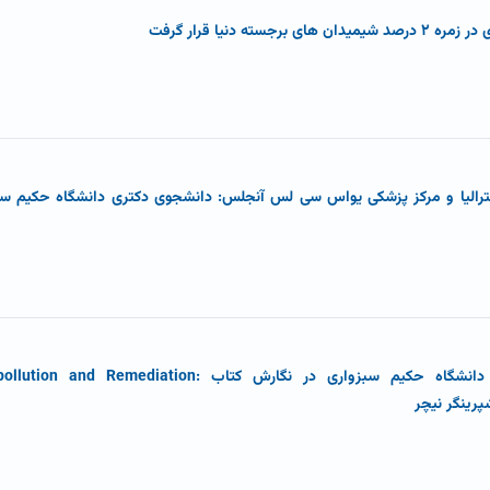
ه دنیا قرار گرفت
سترالیا و مرکز پزشکی یواس سی لس آنجلس: دانشجوی دکتری دانشگاه حکیم سبز
همکاری بین المللی عضو هیات علمی دانشگاه حکیم سبزواری در نگارش کتاب Remediation