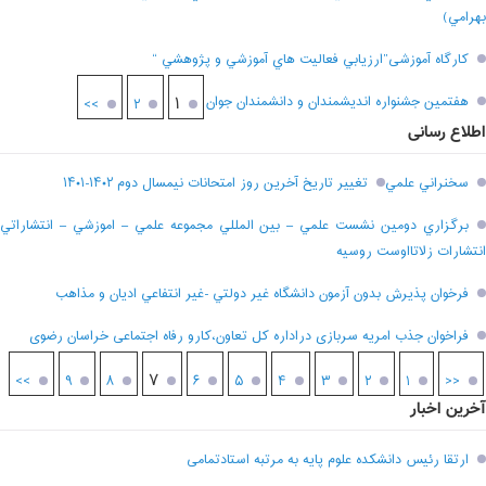
بهرامي)
کارگاه آموزشی”ارزيابي فعاليت هاي آموزشي و پژوهشي “
هفتمين جشنواره انديشمندان و دانشمندان جوان
۱
>>
۲
اطلاع رسانی
سخنراني علمي
تغيير تاريخ آخرين روز امتحانات نيمسال دوم ۱۴۰۲-۱۴۰۱
برگزاري دومين نشست علمي – بين المللي مجموعه علمي – اموزشي – انتشاراتي
انتشارات زلاتااوست روسيه
فرخوان پذيرش بدون آزمون دانشگاه غير دولتي -غير انتفاعي اديان و مذاهب
فراخوان جذب امریه سربازی دراداره کل تعاون،کارو رفاه اجتماعی خراسان رضوی
۷
>>
۹
۸
۶
۵
۴
۳
۲
۱
<<
آخرین اخبار
ارتقا رئیس دانشکده علوم پایه به مرتبه استادتمامی