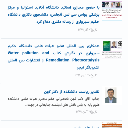
با حضور مجازی اساتید دانشگاه آدلاید استرالیا و مرکز
پزشکی یواس سی لس آنجلس: دانشجوی دکتری دانشگاه
حکیم سبزواری از رساله دکتری دفاع کرد
تاریخ۷ آذر ۱۳۹۹
همکاری بین المللی عضو هیات علمی دانشگاه حکیم
سبزواری در نگارش کتاب Water pollution and
Remediation: Photocatalysis از انتشارات بین المللی
اشپرینگر نیچر
تاریخ۲۸ آبان ۱۳۹۹
تقدیر ریاست دانشکده از دکتر کهن
جناب آقای دکتر کهن باغخیراتی عضو محترم هیات علمی دانشکده
علوم پایه به پاس تلاش های ارزشمند جنابعالی در جهت...
تاریخ۱۹ آبان ۱۳۹۹