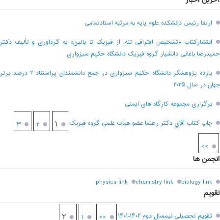
آخرین اخبار
ارتقا رئیس دانشکده علوم پایه به مرتبه استادتمامی
انتشارکتاب «تشخیص افتراقی تنه: از فیزیک تا بالین» به گردآوری و تألیف دکتر
حمیدرضا باغانی دانشیار گروه فیزیک دانشگاه حکیم سبزواری
یازده پژوهشگر دانشگاه حکیم سبزواری در جمع دانشمندان پراستناد ۲ درصد برتر
جهان در سال ۲۰۲۵
برگزاری مجموعه کارگاه های ایمنی
چاپ کتاب آقاي دکتر رهنما عضو هیات علمی گروه فیزیک
۱
۳
۲
>>
انجمن ها
physics link
chemistry link
biology link
تقویم
تقویم تحصیلی نیمسال دوم ۱۴۰۲-۱۴۰۱
۲
۱
<<