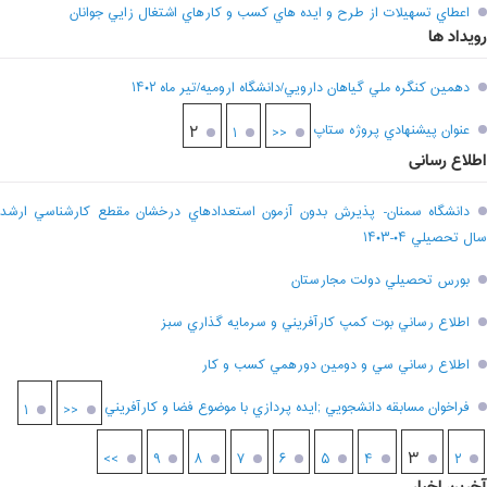
اعطاي تسهيلات از طرح و ايده هاي کسب و کارهاي اشتغال زايي جوانان
رویداد ها
دهمين کنگره ملي گياهان دارويي/دانشگاه اروميه/تير ماه ۱۴۰۲
عنوان پيشنهادي پروژه ستاپ
۲
۱
<<
اطلاع رسانی
دانشگاه سمنان- پذيرش بدون آزمون استعدادهاي درخشان مقطع کارشناسي ارشد
سال تحصيلي ۰۴-۱۴۰۳
بورس تحصيلي دولت مجارستان
اطلاع رساني بوت کمپ کارآفريني و سرمايه گذاري سبز
اطلاع رساني سي و دومين دورهمي کسب و کار
فراخوان مسابقه دانشجويي ;ايده پردازي با موضوع فضا و کارآفريني
۱
<<
۳
>>
۹
۸
۷
۶
۵
۴
۲