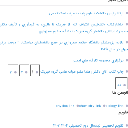
آخرین اخبار
ارتقا رئیس دانشکده علوم پایه به مرتبه استادتمامی
انتشارکتاب «تشخیص افتراقی تنه: از فیزیک تا بالین» به گردآوری و تألیف دکتر
حمیدرضا باغانی دانشیار گروه فیزیک دانشگاه حکیم سبزواری
یازده پژوهشگر دانشگاه حکیم سبزواری در جمع دانشمندان پراستناد ۲ درصد برتر
جهان در سال ۲۰۲۵
برگزاری مجموعه کارگاه های ایمنی
چاپ کتاب آقاي دکتر رهنما عضو هیات علمی گروه فیزیک
۱
۳
۲
>>
انجمن ها
physics link
chemistry link
biology link
تقویم
تقویم تحصیلی نیمسال دوم تحصیلی ۱۴۰۴-۱۴۰۳