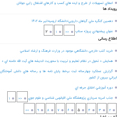
اعطاي تسهيلات از طرح و ايده هاي کسب و کارهاي اشتغال زايي جوانان
رویداد ها
دهمين کنگره ملي گياهان دارويي/دانشگاه اروميه/تير ماه ۱۴۰۲
عنوان پيشنهادي پروژه ستاپ
۲
۱
<<
اطلاع رسانی
خريد کتب خارجي دانشگاهي موجود در وزارت فرهنگ و ارشاد اسلامي
همايش « تحول در نظام تعليم و تربيت با محوريت انديشه هاي آيت الله خامنه اي »
گزارش عملکرد چهارساله ثبت برخط پايان نامه ها و رساله هاي دانش آموختگان
ايراني بيرون از کشور
دوره آموزشي اخلاق حرفه اي
جذب امريه سربازي پژوهشگاه ملي اقيانوس شناسي و علوم جوي
۱
<<
۵
>>
۹
۸
۷
۶
۴
۳
۲