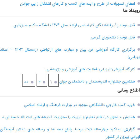
اعطاي تسهيلات از طرح و ايده هاي کسب و کارهاي اشتغال زايي جوانان
رویداد ها
قابل توجه پذیرفته‌شدگان کارشناسی ارشد سال ۱۴۰۴ دانشگاه حکیم سبزواری
قابل توجه دانشجویان گرامی
برگزاري کارگاه آموزشي فن بيان و مهارت هاي ارتباطي (زمستان ۱۴۰۳ – استاد
بهرامي)
کارگاه آموزشی”ارزيابي فعاليت هاي آموزشي و پژوهشي “
هفتمين جشنواره انديشمندان و دانشمندان جوان
۱
>>
۲
اطلاع رسانی
خريد کتب خارجي دانشگاهي موجود در وزارت فرهنگ و ارشاد اسلامي
همايش « تحول در نظام تعليم و تربيت با محوريت انديشه هاي آيت الله خامنه اي »
گزارش عملکرد چهارساله ثبت برخط پايان نامه ها و رساله هاي دانش آموختگان
ايراني بيرون از کشور