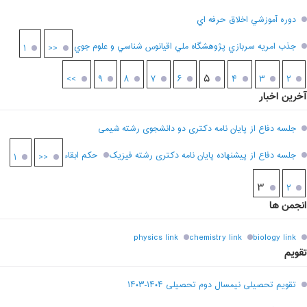
دوره آموزشي اخلاق حرفه اي
جذب امريه سربازي پژوهشگاه ملي اقيانوس شناسي و علوم جوي
۱
<<
۵
>>
۹
۸
۷
۶
۴
۳
۲
آخرین اخبار
جلسه دفاع از پایان نامه دکتری دو دانشجوی رشته شیمی
جلسه دفاع از پیشنهاده پایان نامه دکتری رشته فیزیک
حکم ابقاء
۱
<<
۳
۲
انجمن ها
physics link
chemistry link
biology link
تقویم
تقویم تحصیلی نیمسال دوم تحصیلی ۱۴۰۴-۱۴۰۳