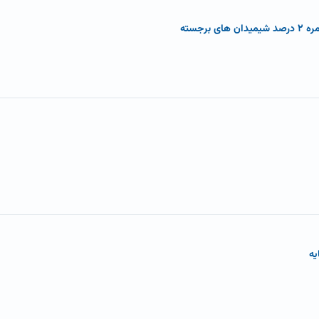
رجسته
یه