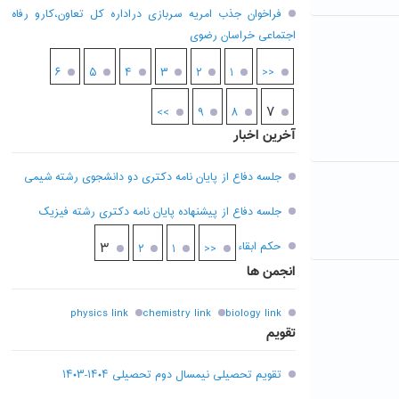
فراخوان جذب امریه سربازی دراداره کل تعاون،کارو رفاه
اجتماعی خراسان رضوی
۶
۵
۴
۳
۲
۱
<<
۷
>>
۹
۸
آخرین اخبار
جلسه دفاع از پایان نامه دکتری دو دانشجوی رشته شیمی
جلسه دفاع از پیشنهاده پایان نامه دکتری رشته فیزیک
حکم ابقاء
۳
۲
۱
<<
انجمن ها
physics link
chemistry link
biology link
تقویم
تقویم تحصیلی نیمسال دوم تحصیلی ۱۴۰۴-۱۴۰۳