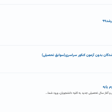
د۹۹
دگان بدون آزمون کنکور سراسری(سوابق تحصیلی)
م پایه
 آغاز سال تحصیلی جدید به کلیه دانشجویان، ورود شما...