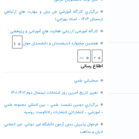
برگزاري کارگاه آموزشي فن بيان و مهارت هاي ارتباطي
(زمستان ۱۴۰۳ – استاد بهرامي)
کارگاه آموزشی”ارزيابي فعاليت هاي آموزشي و پژوهشي “
هفتمين جشنواره انديشمندان و دانشمندان جوان
۱
>>
۲
اطلاع رسانی
سخنراني علمي
تغيير تاريخ آخرين روز امتحانات نيمسال دوم ۱۴۰۲-۱۴۰۱
برگزاري دومين نشست علمي – بين المللي مجموعه علمي
– اموزشي – انتشاراتي انتشارات زلاتااوست روسيه
فرخوان پذيرش بدون آزمون دانشگاه غير دولتي -غير انتفاعي
اديان و مذاهب