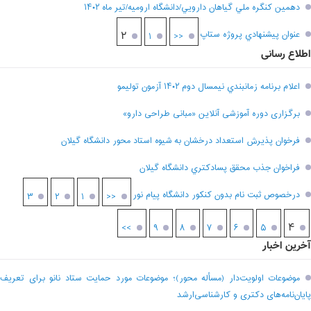
دهمين کنگره ملي گياهان دارويي/دانشگاه اروميه/تير ماه ۱۴۰۲
عنوان پيشنهادي پروژه ستاپ
۲
۱
<<
اطلاع رسانی
اعلام برنامه زمانبندي نيمسال دوم ۱۴۰۲ آزمون توليمو
برگزاری دوره آموزشی آنلاین «مبانی طراحی دارو»
فرخوان پذيرش استعداد درخشان به شيوه استاد محور دانشگاه گيلان
فراخوان جذب محقق پسادکتري دانشگاه گيلان
درخصوص ثبت نام بدون کنکور دانشگاه پیام نور
۳
۲
۱
<<
۴
>>
۹
۸
۷
۶
۵
آخرین اخبار
موضوعات اولویت‌دار (مسأله محور)؛ موضوعات مورد حمایت ستاد نانو برای تعریف
پایان‌نامه‌های دکتری و کارشناسی‌ارشد