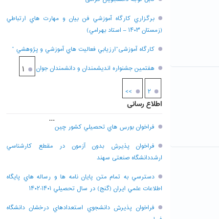
برگزاري کارگاه آموزشي فن بيان و مهارت هاي ارتباطي
(زمستان ۱۴۰۳ – استاد بهرامي)
کارگاه آموزشی”ارزيابي فعاليت هاي آموزشي و پژوهشي “
هفتمين جشنواره انديشمندان و دانشمندان جوان
۱
>>
۲
اطلاع رسانی
...
فراخوان بورس هاي تحصيلي کشور چين
فراخوان پذيرش بدون آزمون در مقطع کارشناسي
ارشددانشگاه صنعتی سهند
دسترسي به تمام متن پايان نامه ها و رساله هاي پايگاه
اطلاعات علمي ايران (گنج) در سال تحصيلي ۱۴۰۱-۱۴۰۲
فراخوان پذيرش دانشجوي استعدادهاي درخشان دانشگاه