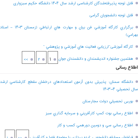
قابل توجه پذیرفته‌شدگان کارشناسی ارشد سال ۱۴۰۴ دانشگاه حکیم سبزواری
قابل توجه دانشجویان گرامی
برگزاري کارگاه آموزشي فن بيان و مهارت هاي ارتباطي (زمستان ۱۴۰۳ – استاد
بهرامي)
کارگاه آموزشی”ارزيابي فعاليت هاي آموزشي و پژوهشي “
هفتمين جشنواره انديشمندان و دانشمندان جوان
۱
>>
۲
اطلاع رسانی
دانشگاه سمنان- پذيرش بدون آزمون استعدادهاي درخشان مقطع کارشناسي ارشد
سال تحصيلي ۰۴-۱۴۰۳
بورس تحصيلي دولت مجارستان
اطلاع رساني بوت کمپ کارآفريني و سرمايه گذاري سبز
اطلاع رساني سي و دومين دورهمي کسب و کار
فراخوان مسابقه دانشجويي ;ايده پردازي با موضوع فضا و کارآفريني