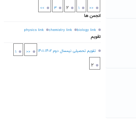
۲
>>
۳
۱
<<
انجمن ها
physics link
chemistry link
biology link
تقویم
تقویم تحصیلی نیمسال دوم ۱۴۰۲-۱۴۰۱
۱
<<
۲