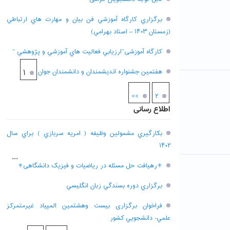
برگزاري کارگاه آموزشي فن بيان و مهارت هاي ارتباطي
(زمستان ۱۴۰۳ – استاد بهرامي)
کارگاه آموزشی”ارزيابي فعاليت هاي آموزشي و پژوهشي “
هفتمين جشنواره انديشمندان و دانشمندان جوان
۱
>>
۲
اطلاع رسانی
بکارگيري مشمولين وظيفه ( امريه سربازي ) براي سال
۱۴۰۲
...
⚜رهیافت حل مسئله در ریاضیات و فیزیک دانشگاهی⚜
برگزاري دوره بسندگي زبان انگليسي
فراخوان برگزاری بيست وهشتمين المپياد غيرمتمركز
علمي- دانشجويي كشور