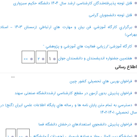
قابل توجه پذیرفته‌شدگان کارشناسی ارشد سال ۱۴۰۴ دانشگاه حکیم سبزواری
قابل توجه دانشجویان گرامی
برگزاري کارگاه آموزشي فن بيان و مهارت هاي ارتباطي (زمستان ۱۴۰۳ – استاد
بهرامي)
کارگاه آموزشی”ارزيابي فعاليت هاي آموزشي و پژوهشي “
هفتمين جشنواره انديشمندان و دانشمندان جوان
۱
>>
۲
اطلاع رسانی
...
فراخوان بورس هاي تحصيلي کشور چين
فراخوان پذيرش بدون آزمون در مقطع کارشناسي ارشددانشگاه صنعتی سهند
دسترسي به تمام متن پايان نامه ها و رساله هاي پايگاه اطلاعات علمي ايران (گنج) در
سال تحصيلي ۱۴۰۱-۱۴۰۲
فراخوان پذيرش دانشجوي استعدادهاي درخشان دانشگاه فسا
نمايشگاه بين المللي مواد و صنايع شيميايي تجهيزات آزمايشگاهي