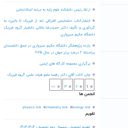
ارتقا رئیس دانشکده علوم پایه به مرتبه استادتمامی
انتشارکتاب «تشخیص افتراقی تنه: از فیزیک تا بالین» به
گردآوری و تألیف دکتر حمیدرضا باغانی دانشیار گروه فیزیک
دانشگاه حکیم سبزواری
یازده پژوهشگر دانشگاه حکیم سبزواری در جمع دانشمندان
پراستناد ۲ درصد برتر جهان در سال ۲۰۲۵
برگزاری مجموعه کارگاه های ایمنی
چاپ کتاب آقاي دکتر رهنما عضو هیات علمی گروه فیزیک
۱
>>
۳
۲
انجمن ها
physics link
chemistry link
biology link
تقویم
تقویم تحصیلی نیمسال دوم تحصیلی ۱۴۰۴-۱۴۰۳