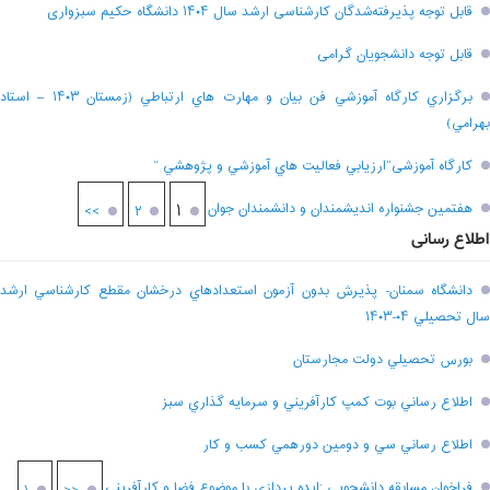
قابل توجه پذیرفته‌شدگان کارشناسی ارشد سال ۱۴۰۴ دانشگاه حکیم سبزواری
قابل توجه دانشجویان گرامی
برگزاري کارگاه آموزشي فن بيان و مهارت هاي ارتباطي (زمستان ۱۴۰۳ – استاد
بهرامي)
کارگاه آموزشی”ارزيابي فعاليت هاي آموزشي و پژوهشي “
هفتمين جشنواره انديشمندان و دانشمندان جوان
۱
>>
۲
اطلاع رسانی
دانشگاه سمنان- پذيرش بدون آزمون استعدادهاي درخشان مقطع کارشناسي ارشد
سال تحصيلي ۰۴-۱۴۰۳
بورس تحصيلي دولت مجارستان
اطلاع رساني بوت کمپ کارآفريني و سرمايه گذاري سبز
اطلاع رساني سي و دومين دورهمي کسب و کار
فراخوان مسابقه دانشجويي ;ايده پردازي با موضوع فضا و کارآفريني