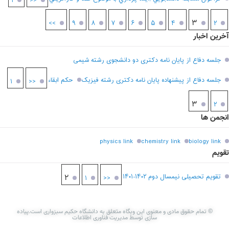
۱
<<
۳
>>
۹
۸
۷
۶
۵
۴
۲
آخرین اخبار
جلسه دفاع از پایان نامه دکتری دو دانشجوی رشته شیمی
جلسه دفاع از پیشنهاده پایان نامه دکتری رشته فیزیک
حکم ابقاء
۱
<<
۳
۲
انجمن ها
physics link
chemistry link
biology link
تقویم
تقویم تحصیلی نیمسال دوم ۱۴۰۲-۱۴۰۱
۲
۱
<<
© تمام حقوق مادی و معنوی این وبگاه متعلق به دانشگاه حکیم سبزواری است.پیاده
سازی توسط مدیریت فناوری اطلاعات