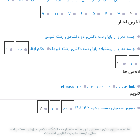
۱
<<
۲
۹
>>
۷
۶
۵
۴
۳
آخرین اخبار
جلسه دفاع از پایان نامه دکتری دو دانشجوی رشته شیمی
جلسه دفاع از پیشنهاده پایان نامه دکتری رشته فیزیک
حکم ابقاء
۱
<<
۳
۲
انجمن ها
physics link
chemistry link
biology link
تقویم
تقویم تحصیلی نیمسال دوم ۱۴۰۲-۱۴۰۱
۲
۱
<<
© تمام حقوق مادی و معنوی این وبگاه متعلق به دانشگاه حکیم سبزواری است.پیاده
سازی توسط مدیریت فناوری اطلاعات