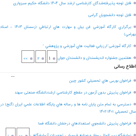
قابل توجه پذیرفته‌شدگان کارشناسی ارشد سال ۱۴۰۴ دانشگاه حکیم سبزواری
قابل توجه دانشجویان گرامی
برگزاري کارگاه آموزشي فن بيان و مهارت هاي ارتباطي (زمستان ۱۴۰۳ – استاد
بهرامي)
کارگاه آموزشی”ارزيابي فعاليت هاي آموزشي و پژوهشي “
هفتمين جشنواره انديشمندان و دانشمندان جوان
۱
>>
۲
اطلاع رسانی
...
فراخوان بورس هاي تحصيلي کشور چين
فراخوان پذيرش بدون آزمون در مقطع کارشناسي ارشددانشگاه صنعتی سهند
دسترسي به تمام متن پايان نامه ها و رساله هاي پايگاه اطلاعات علمي ايران (گنج) در
سال تحصيلي ۱۴۰۱-۱۴۰۲
فراخوان پذيرش دانشجوي استعدادهاي درخشان دانشگاه فسا
نمايشگاه بين المللي مواد و صنايع شيميايي تجهيزات آزمايشگاهي