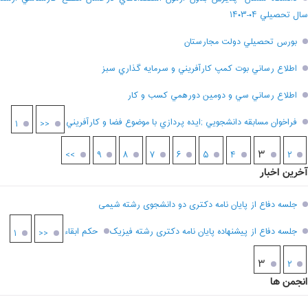
سال تحصيلي ۰۴-۱۴۰۳
بورس تحصيلي دولت مجارستان
اطلاع رساني بوت کمپ کارآفريني و سرمايه گذاري سبز
اطلاع رساني سي و دومين دورهمي کسب و کار
فراخوان مسابقه دانشجويي ;ايده پردازي با موضوع فضا و کارآفريني
۱
<<
۳
>>
۹
۸
۷
۶
۵
۴
۲
آخرین اخبار
جلسه دفاع از پایان نامه دکتری دو دانشجوی رشته شیمی
جلسه دفاع از پیشنهاده پایان نامه دکتری رشته فیزیک
حکم ابقاء
۱
<<
۳
۲
انجمن ها