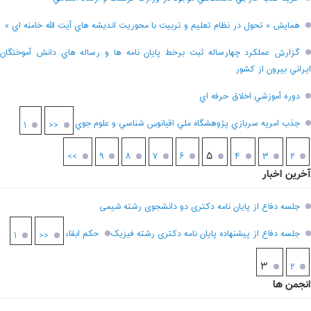
همايش « تحول در نظام تعليم و تربيت با محوريت انديشه هاي آيت الله خامنه اي »
گزارش عملکرد چهارساله ثبت برخط پايان نامه ها و رساله هاي دانش آموختگان
ايراني بيرون از کشور
دوره آموزشي اخلاق حرفه اي
جذب امريه سربازي پژوهشگاه ملي اقيانوس شناسي و علوم جوي
۱
<<
۵
>>
۹
۸
۷
۶
۴
۳
۲
آخرین اخبار
جلسه دفاع از پایان نامه دکتری دو دانشجوی رشته شیمی
جلسه دفاع از پیشنهاده پایان نامه دکتری رشته فیزیک
حکم ابقاء
۱
<<
۳
۲
انجمن ها