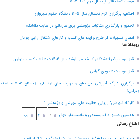
فرصت تحقيقاتي نیمسال دوم ۱۴۰۴-۱۴۰۵
اطلاعیه برگزاری ترم تابستان سال ۱۴۰۵ دانشگاه حکیم سبزواری
تجميع و بارگذاري مکاتبات پژوهشي برون‌سازماني در سايت دانشگاه
اعطاي تسهيلات از طرح و ايده هاي کسب و کارهاي اشتغال زايي جوانان
رویداد ها
قابل توجه پذیرفته‌شدگان کارشناسی ارشد سال ۱۴۰۴ دانشگاه حکیم سبزواری
قابل توجه دانشجویان گرامی
برگزاري کارگاه آموزشي فن بيان و مهارت هاي ارتباطي (زمستان ۱۴۰۳ – استاد
بهرامي)
کارگاه آموزشی”ارزيابي فعاليت هاي آموزشي و پژوهشي “
هفتمين جشنواره انديشمندان و دانشمندان جوان
۱
>>
۲
اطلاع رسانی
خريد کتب خارجي دانشگاهي موجود در وزارت فرهنگ و ارشاد اسلامي