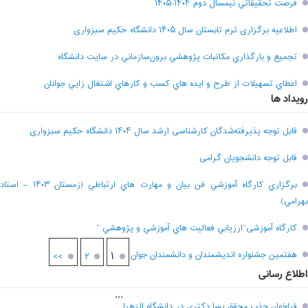
فرصت تحقيقاتي نیمسال دوم ۱۴۰۴-۱۴۰۵
اطلاعیه برگزاری ترم تابستان سال ۱۴۰۵ دانشگاه حکیم سبزواری
تجميع و بارگذاري مکاتبات پژوهشي برون‌سازماني در سايت دانشگاه
اعطاي تسهيلات از طرح و ايده هاي کسب و کارهاي اشتغال زايي جوانان
رویداد ها
قابل توجه پذیرفته‌شدگان کارشناسی ارشد سال ۱۴۰۴ دانشگاه حکیم سبزواری
قابل توجه دانشجویان گرامی
برگزاري کارگاه آموزشي فن بيان و مهارت هاي ارتباطي (زمستان ۱۴۰۳ – استاد
بهرامي)
کارگاه آموزشی”ارزيابي فعاليت هاي آموزشي و پژوهشي “
هفتمين جشنواره انديشمندان و دانشمندان جوان
۱
>>
۲
اطلاع رسانی
...
فراخوان جذب محقق پسا دکتری در دانشگاه الزهرا