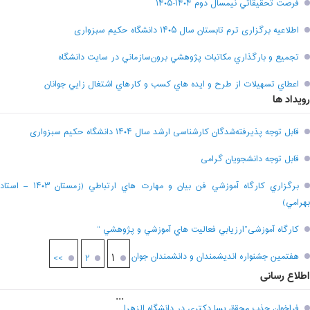
فرصت تحقيقاتي نیمسال دوم ۱۴۰۴-۱۴۰۵
اطلاعیه برگزاری ترم تابستان سال ۱۴۰۵ دانشگاه حکیم سبزواری
تجميع و بارگذاري مکاتبات پژوهشي برون‌سازماني در سايت دانشگاه
اعطاي تسهيلات از طرح و ايده هاي کسب و کارهاي اشتغال زايي جوانان
رویداد ها
قابل توجه پذیرفته‌شدگان کارشناسی ارشد سال ۱۴۰۴ دانشگاه حکیم سبزواری
قابل توجه دانشجویان گرامی
برگزاري کارگاه آموزشي فن بيان و مهارت هاي ارتباطي (زمستان ۱۴۰۳ – استاد
بهرامي)
کارگاه آموزشی”ارزيابي فعاليت هاي آموزشي و پژوهشي “
هفتمين جشنواره انديشمندان و دانشمندان جوان
۱
>>
۲
اطلاع رسانی
...
فراخوان جذب محقق پسا دکتری در دانشگاه الزهرا