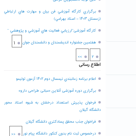
برگزاري کارگاه آموزشي فن بيان و مهارت هاي ارتباطي
(زمستان ۱۴۰۳ – استاد بهرامي)
کارگاه آموزشی”ارزيابي فعاليت هاي آموزشي و پژوهشي “
هفتمين جشنواره انديشمندان و دانشمندان جوان
۱
>>
۲
اطلاع رسانی
اعلام برنامه زمانبندي نيمسال دوم ۱۴۰۲ آزمون توليمو
برگزاری دوره آموزشی آنلاین «مبانی طراحی دارو»
فرخوان پذيرش استعداد درخشان به شيوه استاد محور
دانشگاه گيلان
فراخوان جذب محقق پسادکتري دانشگاه گيلان
درخصوص ثبت نام بدون کنکور دانشگاه پیام نور
<<