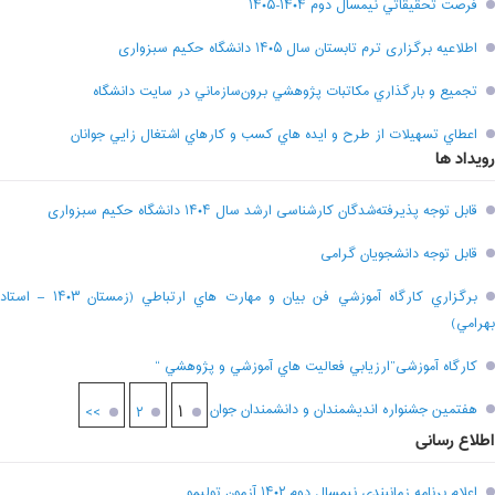
فرصت تحقيقاتي نیمسال دوم ۱۴۰۴-۱۴۰۵
اطلاعیه برگزاری ترم تابستان سال ۱۴۰۵ دانشگاه حکیم سبزواری
تجميع و بارگذاري مکاتبات پژوهشي برون‌سازماني در سايت دانشگاه
اعطاي تسهيلات از طرح و ايده هاي کسب و کارهاي اشتغال زايي جوانان
رویداد ها
قابل توجه پذیرفته‌شدگان کارشناسی ارشد سال ۱۴۰۴ دانشگاه حکیم سبزواری
قابل توجه دانشجویان گرامی
برگزاري کارگاه آموزشي فن بيان و مهارت هاي ارتباطي (زمستان ۱۴۰۳ – استاد
بهرامي)
کارگاه آموزشی”ارزيابي فعاليت هاي آموزشي و پژوهشي “
هفتمين جشنواره انديشمندان و دانشمندان جوان
۱
>>
۲
اطلاع رسانی
اعلام برنامه زمانبندي نيمسال دوم ۱۴۰۲ آزمون توليمو