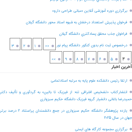
برگزاری دوره آموزشی آنلاین «مبانی طراحی دارو»
فرخوان پذيرش استعداد درخشان به شيوه استاد محور دانشگاه گيلان
فراخوان جذب محقق پسادکتري دانشگاه گيلان
درخصوص ثبت نام بدون کنکور دانشگاه پیام نور
۳
۲
۱
<<
۴
>>
۹
۸
۷
۶
۵
آخرین اخبار
ارتقا رئیس دانشکده علوم پایه به مرتبه استادتمامی
انتشارکتاب «تشخیص افتراقی تنه: از فیزیک تا بالین» به گردآوری و تألیف دکتر
حمیدرضا باغانی دانشیار گروه فیزیک دانشگاه حکیم سبزواری
یازده پژوهشگر دانشگاه حکیم سبزواری در جمع دانشمندان پراستناد ۲ درصد برتر
جهان در سال ۲۰۲۵
برگزاری مجموعه کارگاه های ایمنی