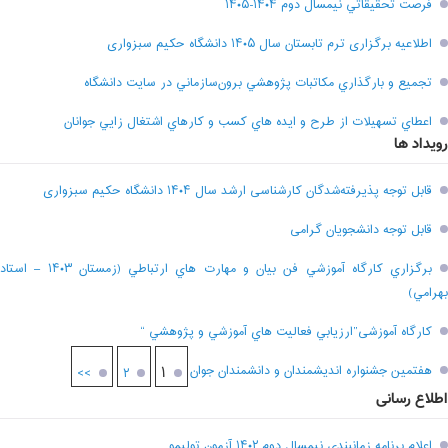
فرصت تحقيقاتي نیمسال دوم ۱۴۰۴-۱۴۰۵
اطلاعیه برگزاری ترم تابستان سال ۱۴۰۵ دانشگاه حکیم سبزواری
تجميع و بارگذاري مکاتبات پژوهشي برون‌سازماني در سايت دانشگاه
اعطاي تسهيلات از طرح و ايده هاي کسب و کارهاي اشتغال زايي جوانان
رویداد ها
قابل توجه پذیرفته‌شدگان کارشناسی ارشد سال ۱۴۰۴ دانشگاه حکیم سبزواری
قابل توجه دانشجویان گرامی
برگزاري کارگاه آموزشي فن بيان و مهارت هاي ارتباطي (زمستان ۱۴۰۳ – استاد
بهرامي)
کارگاه آموزشی”ارزيابي فعاليت هاي آموزشي و پژوهشي “
هفتمين جشنواره انديشمندان و دانشمندان جوان
۱
>>
۲
اطلاع رسانی
اعلام برنامه زمانبندي نيمسال دوم ۱۴۰۲ آزمون توليمو