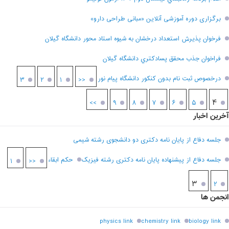
برگزاری دوره آموزشی آنلاین «مبانی طراحی دارو»
فرخوان پذيرش استعداد درخشان به شيوه استاد محور دانشگاه گيلان
فراخوان جذب محقق پسادکتري دانشگاه گيلان
درخصوص ثبت نام بدون کنکور دانشگاه پیام نور
۳
۲
۱
<<
۴
>>
۹
۸
۷
۶
۵
آخرین اخبار
جلسه دفاع از پایان نامه دکتری دو دانشجوی رشته شیمی
جلسه دفاع از پیشنهاده پایان نامه دکتری رشته فیزیک
حکم ابقاء
۱
<<
۳
۲
انجمن ها
physics link
chemistry link
biology link