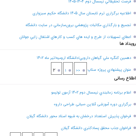
فرصت تحقيقاتي نیمسال دوم ۱۴۰۴-۱۴۰۵
اطلاعیه برگزاری ترم تابستان سال ۱۴۰۵ دانشگاه حکیم سبزواری
تجميع و بارگذاري مکاتبات پژوهشي برون‌سازماني در سايت دانشگاه
اعطاي تسهيلات از طرح و ايده هاي کسب و کارهاي اشتغال زايي جوانان
رویداد ها
دهمين کنگره ملي گياهان دارويي/دانشگاه اروميه/تير ماه ۱۴۰۲
عنوان پيشنهادي پروژه ستاپ
۲
۱
<<
اطلاع رسانی
اعلام برنامه زمانبندي نيمسال دوم ۱۴۰۲ آزمون توليمو
برگزاری دوره آموزشی آنلاین «مبانی طراحی دارو»
فرخوان پذيرش استعداد درخشان به شيوه استاد محور دانشگاه گيلان
فراخوان جذب محقق پسادکتري دانشگاه گيلان