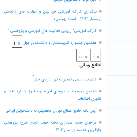
برگزاري کارگاه آموزشي فن بيان و مهارت هاي ارتباطي
(زمستان ۱۴۰۳ – استاد بهرامي)
کارگاه آموزشی”ارزيابي فعاليت هاي آموزشي و پژوهشي “
هفتمين جشنواره انديشمندان و دانشمندان جوان
۱
>>
۲
اطلاع رسانی
...
کنفرانس علمي تغييرات تراز درياي خزر
دهمين دوره جذب نيروهاي امريه توسط وزارت ارتباطات و
فناوري اطلاعات
آيين نامه جامع اعطاي بورس تحصيلي به دانشجويان ايراني
فراخوان جذب سربازان نخبه جهت انجام طرح پژوهشي
جايگزين خدمت در سال ۱۴۰۲