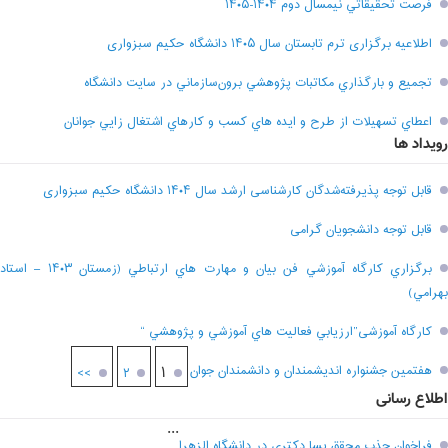
فرصت تحقيقاتي نیمسال دوم ۱۴۰۴-۱۴۰۵
اطلاعیه برگزاری ترم تابستان سال ۱۴۰۵ دانشگاه حکیم سبزواری
تجميع و بارگذاري مکاتبات پژوهشي برون‌سازماني در سايت دانشگاه
اعطاي تسهيلات از طرح و ايده هاي کسب و کارهاي اشتغال زايي جوانان
رویداد ها
قابل توجه پذیرفته‌شدگان کارشناسی ارشد سال ۱۴۰۴ دانشگاه حکیم سبزواری
قابل توجه دانشجویان گرامی
برگزاري کارگاه آموزشي فن بيان و مهارت هاي ارتباطي (زمستان ۱۴۰۳ – استاد
بهرامي)
کارگاه آموزشی”ارزيابي فعاليت هاي آموزشي و پژوهشي “
هفتمين جشنواره انديشمندان و دانشمندان جوان
۱
>>
۲
اطلاع رسانی
...
فراخوان جذب محقق پسا دکتری در دانشگاه الزهرا