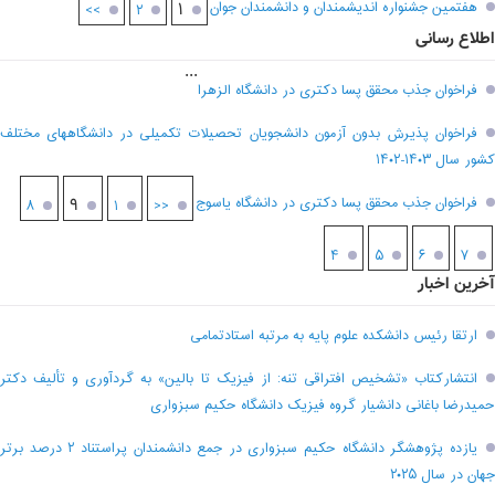
هفتمين جشنواره انديشمندان و دانشمندان جوان
۱
>>
۲
اطلاع رسانی
...
فراخوان جذب محقق پسا دکتری در دانشگاه الزهرا
فراخوان پذیرش بدون آزمون دانشجویان تحصیلات تکمیلی در دانشگاههای مختلف
کشور سال ۱۴۰۳-۱۴۰۲
فراخوان جذب محقق پسا دکتری در دانشگاه یاسوج
۹
۸
۱
<<
۴
۵
۶
۷
آخرین اخبار
ارتقا رئیس دانشکده علوم پایه به مرتبه استادتمامی
انتشارکتاب «تشخیص افتراقی تنه: از فیزیک تا بالین» به گردآوری و تألیف دکتر
حمیدرضا باغانی دانشیار گروه فیزیک دانشگاه حکیم سبزواری
یازده پژوهشگر دانشگاه حکیم سبزواری در جمع دانشمندان پراستناد ۲ درصد برتر
جهان در سال ۲۰۲۵