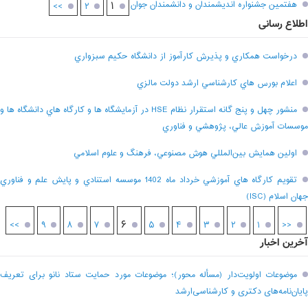
هفتمين جشنواره انديشمندان و دانشمندان جوان
۱
>>
۲
اطلاع رسانی
درخواست همکاري و پذيرش کارآموز از دانشگاه حکيم سبزواري
اعلام بورس هاي کارشناسي ارشد دولت مالزي
منشور چهل و پنج گانه استقرار نظام HSE در آزمايشگاه ها و کارگاه هاي دانشگاه ها و
موسسات آموزش عالي، پژوهشي و فناوري
اولين همايش بين‌المللي هوش مصنوعي، فرهنگ و علوم اسلامي
تقويم کارگاه هاي آموزشي خرداد ماه 1402 موسسه استنادي و پايش علم و فناوري
جهان اسلام (ISC)
۶
>>
۹
۸
۷
۵
۴
۳
۲
۱
<<
آخرین اخبار
موضوعات اولویت‌دار (مسأله محور)؛ موضوعات مورد حمایت ستاد نانو برای تعریف
پایان‌نامه‌های دکتری و کارشناسی‌ارشد