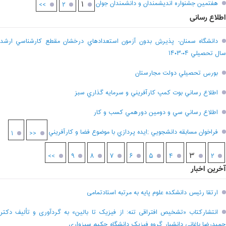
هفتمين جشنواره انديشمندان و دانشمندان جوان
۱
>>
۲
اطلاع رسانی
دانشگاه سمنان- پذيرش بدون آزمون استعدادهاي درخشان مقطع کارشناسي ارشد
سال تحصيلي ۰۴-۱۴۰۳
بورس تحصيلي دولت مجارستان
اطلاع رساني بوت کمپ کارآفريني و سرمايه گذاري سبز
اطلاع رساني سي و دومين دورهمي کسب و کار
فراخوان مسابقه دانشجويي ;ايده پردازي با موضوع فضا و کارآفريني
۱
<<
۳
>>
۹
۸
۷
۶
۵
۴
۲
آخرین اخبار
ارتقا رئیس دانشکده علوم پایه به مرتبه استادتمامی
انتشارکتاب «تشخیص افتراقی تنه: از فیزیک تا بالین» به گردآوری و تألیف دکتر
حمیدرضا باغانی دانشیار گروه فیزیک دانشگاه حکیم سبزواری