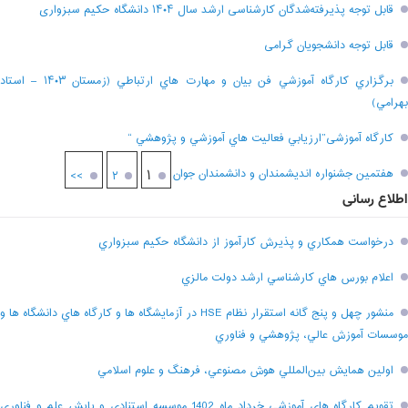
قابل توجه پذیرفته‌شدگان کارشناسی ارشد سال ۱۴۰۴ دانشگاه حکیم سبزواری
قابل توجه دانشجویان گرامی
برگزاري کارگاه آموزشي فن بيان و مهارت هاي ارتباطي (زمستان ۱۴۰۳ – استاد
بهرامي)
کارگاه آموزشی”ارزيابي فعاليت هاي آموزشي و پژوهشي “
هفتمين جشنواره انديشمندان و دانشمندان جوان
۱
>>
۲
اطلاع رسانی
درخواست همکاري و پذيرش کارآموز از دانشگاه حکيم سبزواري
اعلام بورس هاي کارشناسي ارشد دولت مالزي
منشور چهل و پنج گانه استقرار نظام HSE در آزمايشگاه ها و کارگاه هاي دانشگاه ها و
موسسات آموزش عالي، پژوهشي و فناوري
اولين همايش بين‌المللي هوش مصنوعي، فرهنگ و علوم اسلامي
تقويم کارگاه هاي آموزشي خرداد ماه 1402 موسسه استنادي و پايش علم و فناوري