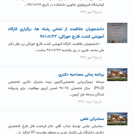
آزمایشگاه فیزیولوژی جانوری دانشکده در تاریخ ۹۷/۰۷/۲۶...
تاریخ۲۱ مهر ۱۳۹۷
دانشجویان علاقمند از تمامی رشته ها: برگزاری کارگاه
آموزشی کشت قارچ خوراکی، ۹۷/۰۷/۲۲
•دانشجویان علاقمند، کارگاه آموزشی کشت قارچ خوراکی زیر نظر دکتر
علی محمد طزری در روز یکشنبه ۹۷/۰۷/۲۲ ساعت...
تاریخ۲۱ مهر ۱۳۹۷
برنامه زمانی مصاحبه دکتری
مرحله دوم(ارزیابی تخصصی)آزمون نیمه متمرکز دکتری تخصصی
(Ph.D) سال تحصیلی ۹۸-۹۷ ضمن آرزوی موفقیت برای پذیرفته
شدگان مرحله اول آزمون...
تاریخ۶ خرداد ۱۳۹۷
سخنرانی علمی
سخنرانی علمی توسط جناب آقای دکتر فرخنده فال فارغ التحصیل
دکترای دانشگاه پلی تکنیک تورین و محقق مؤسسه IIT ایتالیا با...