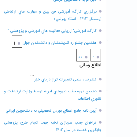
برگزاري کارگاه آموزشي فن بيان و مهارت هاي ارتباطي
(زمستان ۱۴۰۳ – استاد بهرامي)
کارگاه آموزشی”ارزيابي فعاليت هاي آموزشي و پژوهشي “
هفتمين جشنواره انديشمندان و دانشمندان جوان
۱
>>
۲
اطلاع رسانی
...
کنفرانس علمي تغييرات تراز درياي خزر
دهمين دوره جذب نيروهاي امريه توسط وزارت ارتباطات و
فناوري اطلاعات
آيين نامه جامع اعطاي بورس تحصيلي به دانشجويان ايراني
فراخوان جذب سربازان نخبه جهت انجام طرح پژوهشي
جايگزين خدمت در سال ۱۴۰۲