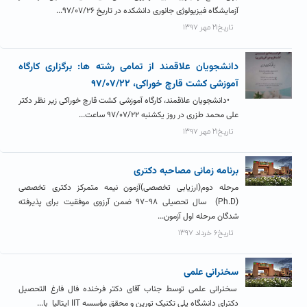
آزمایشگاه فیزیولوژی جانوری دانشکده در تاریخ ۹۷/۰۷/۲۶...
تاریخ۲۱ مهر ۱۳۹۷
دانشجویان علاقمند از تمامی رشته ها: برگزاری کارگاه
آموزشی کشت قارچ خوراکی، ۹۷/۰۷/۲۲
•دانشجویان علاقمند، کارگاه آموزشی کشت قارچ خوراکی زیر نظر دکتر
علی محمد طزری در روز یکشنبه ۹۷/۰۷/۲۲ ساعت...
تاریخ۲۱ مهر ۱۳۹۷
برنامه زمانی مصاحبه دکتری
مرحله دوم(ارزیابی تخصصی)آزمون نیمه متمرکز دکتری تخصصی
(Ph.D) سال تحصیلی ۹۸-۹۷ ضمن آرزوی موفقیت برای پذیرفته
شدگان مرحله اول آزمون...
تاریخ۶ خرداد ۱۳۹۷
سخنرانی علمی
سخنرانی علمی توسط جناب آقای دکتر فرخنده فال فارغ التحصیل
دکترای دانشگاه پلی تکنیک تورین و محقق مؤسسه IIT ایتالیا با...