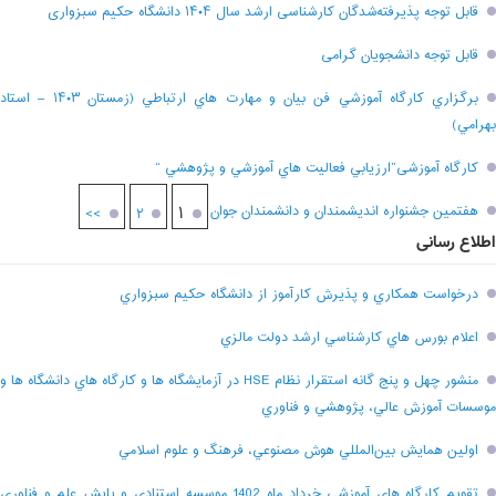
قابل توجه پذیرفته‌شدگان کارشناسی ارشد سال ۱۴۰۴ دانشگاه حکیم سبزواری
قابل توجه دانشجویان گرامی
برگزاري کارگاه آموزشي فن بيان و مهارت هاي ارتباطي (زمستان ۱۴۰۳ – استاد
بهرامي)
کارگاه آموزشی”ارزيابي فعاليت هاي آموزشي و پژوهشي “
هفتمين جشنواره انديشمندان و دانشمندان جوان
۱
>>
۲
اطلاع رسانی
درخواست همکاري و پذيرش کارآموز از دانشگاه حکيم سبزواري
اعلام بورس هاي کارشناسي ارشد دولت مالزي
منشور چهل و پنج گانه استقرار نظام HSE در آزمايشگاه ها و کارگاه هاي دانشگاه ها و
موسسات آموزش عالي، پژوهشي و فناوري
اولين همايش بين‌المللي هوش مصنوعي، فرهنگ و علوم اسلامي
تقويم کارگاه هاي آموزشي خرداد ماه 1402 موسسه استنادي و پايش علم و فناوري