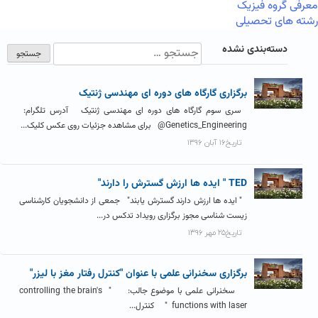
معرفی گروه فیزیک
رشته های تحصیلی
دسته‌بندی نشده
برگزاری گارگاه های دوره ای مهندسی ژنتیک
سری سوم گارگاه های دوره ای مهندسی ژنتیک آدرس تلگرام:
Genetics_Engineering@ برای مشاهده جزئیات روی عکس کلیک...
تاریخ۱۶ آبان ۱۳۹۶
TED " ایده ها ارزش گسترش را دارند"
" ایده­ ها ارزش دارند گسترش یابند" جمعی از دانشجویان کارشناسی
زیست شناسی مجوز برگزاری رویداد تدکس در...
تاریخ۲۵ مهر ۱۳۹۶
برگزاری سخنرانی علمی با عنوان "کنترل رفتار مغز با لیزر"
سخنرانی علمی با موضوع جالب: " controlling the brain's
functions with laser " کنترل...