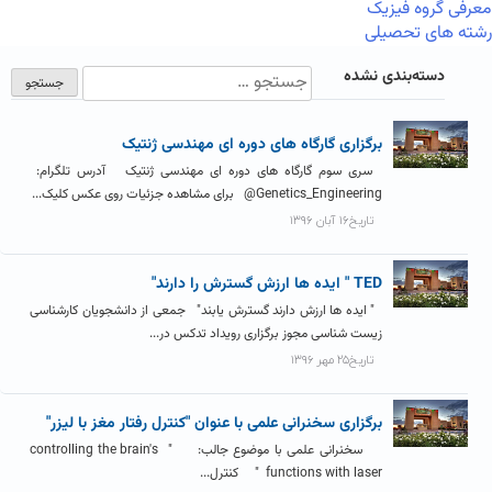
معرفی گروه فیزیک
رشته های تحصیلی
دسته‌بندی نشده
برگزاری گارگاه های دوره ای مهندسی ژنتیک
سری سوم گارگاه های دوره ای مهندسی ژنتیک آدرس تلگرام:
Genetics_Engineering@ برای مشاهده جزئیات روی عکس کلیک...
تاریخ۱۶ آبان ۱۳۹۶
TED " ایده ها ارزش گسترش را دارند"
" ایده­ ها ارزش دارند گسترش یابند" جمعی از دانشجویان کارشناسی
زیست شناسی مجوز برگزاری رویداد تدکس در...
تاریخ۲۵ مهر ۱۳۹۶
برگزاری سخنرانی علمی با عنوان "کنترل رفتار مغز با لیزر"
سخنرانی علمی با موضوع جالب: " controlling the brain's
functions with laser " کنترل...