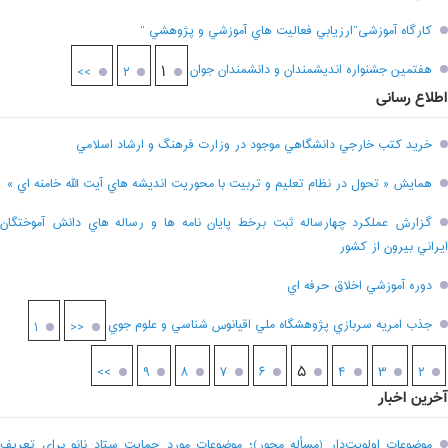
کارگاه آموزشی”ارزيابي فعاليت هاي آموزشي و پژوهشي “
هفتمين جشنواره انديشمندان و دانشمندان جوان
۱
>>
۲
اطلاع رسانی
خريد کتب خارجي دانشگاهي موجود در وزارت فرهنگ و ارشاد اسلامي
همايش « تحول در نظام تعليم و تربيت با محوريت انديشه هاي آيت الله خامنه اي »
گزارش عملکرد چهارساله ثبت برخط پايان نامه ها و رساله هاي دانش آموختگان
ايراني بيرون از کشور
دوره آموزشي اخلاق حرفه اي
جذب امريه سربازي پژوهشگاه ملي اقيانوس شناسي و علوم جوي
۱
<<
۵
>>
۹
۸
۷
۶
۴
۳
۲
آخرین اخبار
موضوعات اولویت‌دار (مسأله محور)؛ موضوعات مورد حمایت ستاد نانو برای تعریف