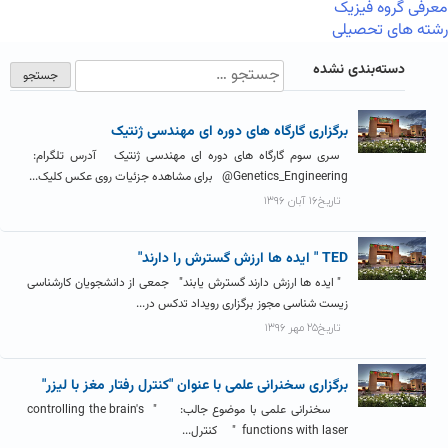
معرفی گروه فیزیک
رشته های تحصیلی
دسته‌بندی نشده
برگزاری گارگاه های دوره ای مهندسی ژنتیک
سری سوم گارگاه های دوره ای مهندسی ژنتیک آدرس تلگرام:
Genetics_Engineering@ برای مشاهده جزئیات روی عکس کلیک...
تاریخ۱۶ آبان ۱۳۹۶
TED " ایده ها ارزش گسترش را دارند"
" ایده­ ها ارزش دارند گسترش یابند" جمعی از دانشجویان کارشناسی
زیست شناسی مجوز برگزاری رویداد تدکس در...
تاریخ۲۵ مهر ۱۳۹۶
برگزاری سخنرانی علمی با عنوان "کنترل رفتار مغز با لیزر"
سخنرانی علمی با موضوع جالب: " controlling the brain's
functions with laser " کنترل...