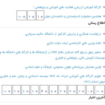
کارگاه آموزشی”ارزيابي فعاليت هاي آموزشي و پژوهشي “
هفتمين جشنواره انديشمندان و دانشمندان جوان
۱
>>
۲
اطلاع رسانی
درخواست همکاري و پذيرش کارآموز از دانشگاه حکيم سبزواري
اعلام بورس هاي کارشناسي ارشد دولت مالزي
منشور چهل و پنج گانه استقرار نظام HSE در آزمايشگاه ها و کارگاه هاي دانشگاه ها و
موسسات آموزش عالي، پژوهشي و فناوري
اولين همايش بين‌المللي هوش مصنوعي، فرهنگ و علوم اسلامي
تقويم کارگاه هاي آموزشي خرداد ماه 1402 موسسه استنادي و پايش علم و فناوري
جهان اسلام (ISC)
۶
>>
۹
۸
۷
۵
۴
۳
۲
۱
<<
آخرین اخبار