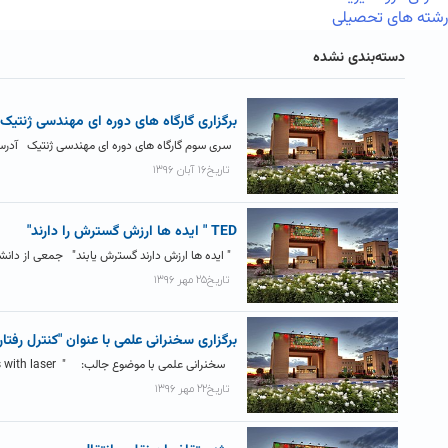
رشته های تحصیلی
دسته‌بندی نشده
برگزاری گارگاه های دوره ای مهندسی ژنتیک
سری سوم گارگاه های دوره ای مهندسی ژنتیک آدرس تلگرام: Genetics_Engineering@ برای مشاهده جزئی
تاریخ۱۶ آبان ۱۳۹۶
TED " ایده ها ارزش گسترش را دارند"
" ایده­ ها ارزش دارند گسترش یابند" جمعی از دانش
تاریخ۲۵ مهر ۱۳۹۶
برگزاری سخنرانی علمی با عنوان "کنترل رفتار 
سخنرانی علمی با موضوع جالب: " controlling the brain's functions with laser " کنترل...
تاریخ۲۲ مهر ۱۳۹۶