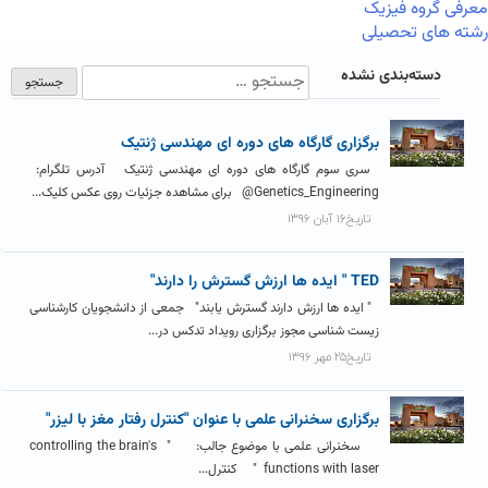
معرفی گروه فیزیک
رشته های تحصیلی
دسته‌بندی نشده
برگزاری گارگاه های دوره ای مهندسی ژنتیک
سری سوم گارگاه های دوره ای مهندسی ژنتیک آدرس تلگرام:
Genetics_Engineering@ برای مشاهده جزئیات روی عکس کلیک...
تاریخ۱۶ آبان ۱۳۹۶
TED " ایده ها ارزش گسترش را دارند"
" ایده­ ها ارزش دارند گسترش یابند" جمعی از دانشجویان کارشناسی
زیست شناسی مجوز برگزاری رویداد تدکس در...
تاریخ۲۵ مهر ۱۳۹۶
برگزاری سخنرانی علمی با عنوان "کنترل رفتار مغز با لیزر"
سخنرانی علمی با موضوع جالب: " controlling the brain's
functions with laser " کنترل...