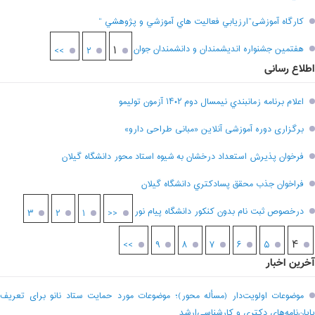
کارگاه آموزشی”ارزيابي فعاليت هاي آموزشي و پژوهشي “
هفتمين جشنواره انديشمندان و دانشمندان جوان
۱
>>
۲
اطلاع رسانی
اعلام برنامه زمانبندي نيمسال دوم ۱۴۰۲ آزمون توليمو
برگزاری دوره آموزشی آنلاین «مبانی طراحی دارو»
فرخوان پذيرش استعداد درخشان به شيوه استاد محور دانشگاه گيلان
فراخوان جذب محقق پسادکتري دانشگاه گيلان
درخصوص ثبت نام بدون کنکور دانشگاه پیام نور
۳
۲
۱
<<
۴
>>
۹
۸
۷
۶
۵
آخرین اخبار
موضوعات اولویت‌دار (مسأله محور)؛ موضوعات مورد حمایت ستاد نانو برای تعریف
پایان‌نامه‌های دکتری و کارشناسی‌ارشد